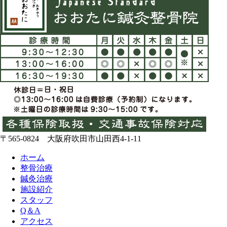
〒565-0824 大阪府吹田市山田西4-1-11
ホーム
整骨治療
鍼灸治療
施設紹介
スタッフ
Q＆A
アクセス