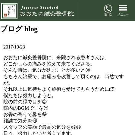
ブログ
blog
2017/10/23
おおたに鍼灸整骨院に、来院される患者さんは、
どこかしらの痛みを抱えて来てくださる。
そんな時は、気分が沈むことが多いと😣
もちろん治療で、お痛みを改善して頂くのは、当然です
が。
それ以上に気持ちよく施術を受けてもらうために🙆
僕たちは努力しようと。
院の前の緑で目を😊
院内のBGMで耳を😌
お香の香りで鼻を😃
雑誌で気分を😆
スタッフの笑顔で最高の気分を😃😃
日々、努力したいと考えてます。